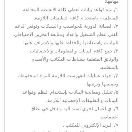
مهامها:
١/ بناء قواعد بيانات تغطي كافة الانشطة المختلفة
للمنظمه ، باستخدام كافة التطبيقات اللازمة.
٢/ الصيانة الدورية للحواسيب و الشبكات وتوفير الدعم
الفني لنظم التشغيل واعداد ومتابعة التخزين الاحتياطي
للبيانات واستعادتها والحفاظ عليها والاشراف عليها
٣/ جمع كافة البيانات والمعلومات والاحصائيات
والوثائق المتعلقة بنشاطات المكاتب والأقسام
بالمنظمه.
٤/ اجراء عمليات الفهرست اللازمة للمواد المحفوظة
وتصنيفها وترتيبها.
٥/ تحليل ومعالجة البيانات بإستخدام النظم وقواعد
البيانات والتطبيقات الإحصائية اللازمة.
٦/ اي اعمال اخري تسند اليه وتدخل في نطاق
اختصاصه.
٧/ البريد الإلكتروني للمكتب .